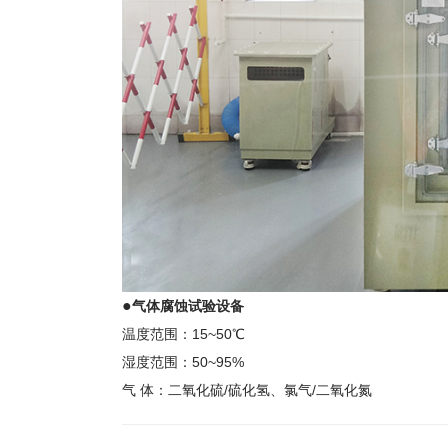
●
气体腐蚀试验设备
温度范围：15~50℃
湿度范围：50~95%
气 体：二氧化硫/硫化氢、氯气/二氧化氮