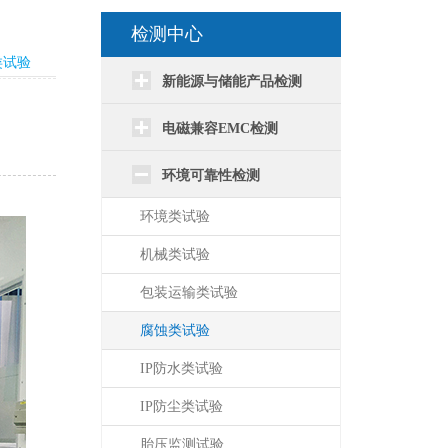
检测中心
类试验
新能源与储能产品检测
电磁兼容EMC检测
环境可靠性检测
环境类试验
机械类试验
包装运输类试验
腐蚀类试验
IP防水类试验
IP防尘类试验
胎压监测试验