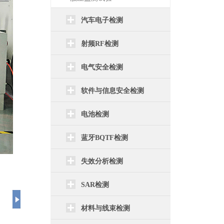
汽车电子检测
射频RF检测
电气安全检测
软件与信息安全检测
电池检测
蓝牙BQTF检测
失效分析检测
SAR检测
材料与线束检测