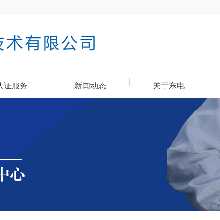
认证服务
新闻动态
关于东电