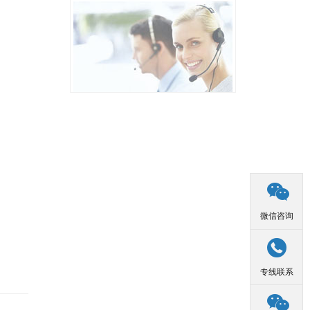

微信咨询

专线联系
